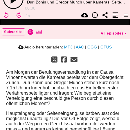
Duri Bonin und Gregor Münch über Kameras, Seiteneingänge und den ersten öffentlichen Moment vor dem Obergericht
00:00
Subscribe
All episodes
›
Audio herunterladen:
MP3
|
AAC
|
OGG
|
OPUS
Am Morgen der Berufungsverhandlung in der Causa
Vincenz warten die Kameras bereits vor dem Obergericht
Zürich. Duri Bonin und Gregor Münch stehen kurz nach
7.15 Uhr im Innenhof, beobachten das Eintreffen erster
Verfahrensbeteiligter und fragen: Wie begleitet eine
Verteidigung eine beschuldigte Person durch diesen
öffentlichen Moment?
Haupteingang oder Seiteneingang, selbstbewusst oder
möglichst unauffällig? Die Vor-Ort-Folge zeigt, weshalb
auch der Weg in den Gerichtssaal vorbereitet werden
muss – und warum es keine allgemeingültige Lösung