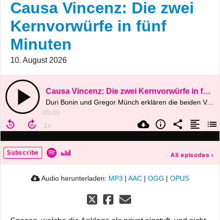
Causa Vincenz: Die zwei
Kernvorwürfe in fünf
Minuten
10. August 2026
Causa Vincenz: Die zwei Kernvorwürfe in fünf Minuten
Duri Bonin und Gregor Münch erklären die beiden Vorwurfskomplexe – und weshalb zwischen fehlender Offenlegung, persönlichem Gewinn und strafrechtlichem Schaden unterschieden werden muss
00:00
Subscribe
All episodes
›
Audio herunterladen:
MP3
|
AAC
|
OGG
|
OPUS