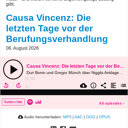
gibt.
Causa Vincenz: Die
letzten Tage vor der
Berufungsverhandlung
06. August 2026
Causa Vincenz: Die letzten Tage vor der Berufungsverhandlung
Duri Bonin und Gregor Münch über Nigglis Anklagekritik, offene Fragen und die letzten Tage vor dem Start am Obergericht Zürich
00:00
Subscribe
All episodes
›
Audio herunterladen:
MP3
|
AAC
|
OGG
|
OPUS