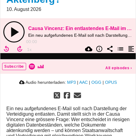
10. August 2026
Causa Vincenz: Ein entlastendes E-Mail im Aktenberg?
Ein neu aufgefundenes E-Mail soll nach Darstellung der Verteidigung entlasten. Duri Bonin und Gregor Münch diskutieren, weshalb der konkrete Vorwurf gegenüber der Staatsanwaltschaft kritisch zu prüfen bleibt
00:00
Subscribe
All episodes
›
Audio herunterladen:
MP3
|
AAC
|
OGG
|
OPUS
Ein neu aufgefundenes E-Mail soll nach Darstellung der
Verteidigung entlasten. Damit stellt sich in der Causa
Vincenz eine grössere Frage: Wer entscheidet in riesigen
digitalen Datenbeständen, welche Dokumente
aktenkundig werden – und können Staatsanwaltschaft
und Verteidigung mit gleichwertigen Werkzeugen