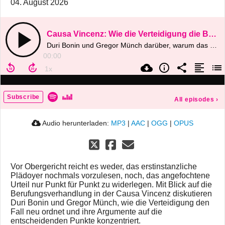
04. August 2026
Causa Vincenz: Wie die Verteidigung die Berufungsverhandlung vorbereitet
Duri Bonin und Gregor Münch darüber, warum das erstinstanzliche Plädoyer nicht einfach wiederholt werden kann, wie das angefochtene Urteil in die neue Argumentation gehört und weshalb Befragungen geübt, Antworten aber nicht einstudiert werden
00:00
Subscribe
All episodes
›
Audio herunterladen:
MP3
|
AAC
|
OGG
|
OPUS
Vor Obergericht reicht es weder, das erstinstanzliche
Plädoyer nochmals vorzulesen, noch, das angefochtene
Urteil nur Punkt für Punkt zu widerlegen. Mit Blick auf die
Berufungsverhandlung in der Causa Vincenz diskutieren
Duri Bonin und Gregor Münch, wie die Verteidigung den
Fall neu ordnet und ihre Argumente auf die
entscheidenden Punkte konzentriert.