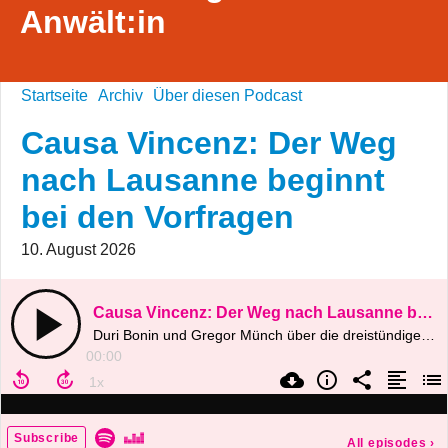
Anwält:in
Startseite
Archiv
Über diesen Podcast
Causa Vincenz: Der Weg
nach Lausanne beginnt
bei den Vorfragen
10. August 2026
Causa Vincenz: Der Weg nach Lausanne beginnt bei den Vorfragen
Duri Bonin und Gregor Münch über die dreistündige Mittagspause, die Antwort der Staatsanwaltschaft und die Frage, weshalb bekannte Rügen vor Obergericht nochmals ausdrücklich wiederholt werden
00:00
Subscribe
All episodes
›